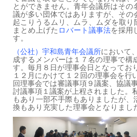
とができません。青年会議所はその
議が多い団体ではありますが、その
起こりうるムリ、ムラ、ムダを取り
まとめ上げた
ロバート議事法
を採用
す。
（公社）宇和島青年会議所
において
成するメンバーは１７名の理事で構
す。毎月８日が理事会日となってお
１２月にかけて１２回の理事会を行
回理事会では審議事項９議案、協議
討議事項１議案が上程されました。
もあり一部不手際もありましたが、
換もあり充実した理事会となりまし