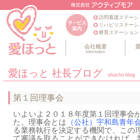
訪問看護ステーシ
リハビリステーシ
療育ステーション
会社概要
information
愛ほっと 社長ブログ
shacho blog
第１回理事会
いよいよ２０１８年度第１回理事会
た。理事会とは
（公社）宇和島青年
る業務執行を決定する機関で、この
て審議を取ることができなければ、