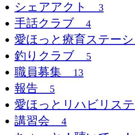
シェアアクト
3
手話クラブ
4
愛ほっと療育ステー
釣りクラブ
5
職員募集
13
報告
5
愛ほっとリハビリス
講習会
4