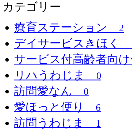
カテゴリー
療育ステーション
2
デイサービスきほく
サービス付高齢者向
リハうわじま
0
訪問愛なん
0
愛ほっと便り
6
訪問うわじま
1