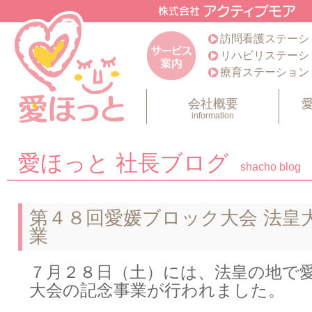
訪問看護ステーシ
リハビリステーシ
療育ステーション
会社概要
information
愛ほっと 社長ブログ
shacho blog
第４８回愛媛ブロック大会 法皇
業
７月２８日（土）には、法皇の地で
大会の記念事業が行われました。