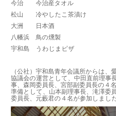
今治 今治産タオル
松山 冷やしたこ茶漬け
大洲 日本酒
八幡浜 鳥の燻製
宇和島 うわじまピザ
（公社）宇和島青年会議所からは、
協議会の運営として、中田直前理事
事、森岡委員長、宮部副委員長の４
準備として、山本副理事長、滝澤委
委員長、元藪君の４名が参加しまし