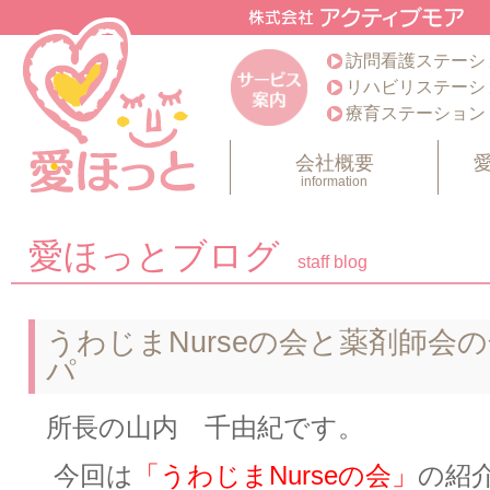
訪問看護ステーシ
リハビリステーシ
療育ステーション
会社概要
information
愛ほっとブログ
staff blog
うわじまNurseの会と薬剤師会
パ
所長の山内 千由紀です。
今回は
「うわじまNurseの会」
の紹