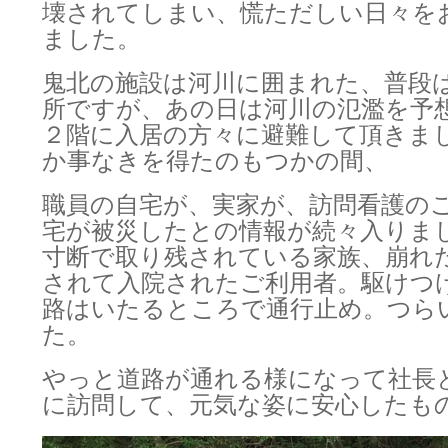
壊されてしまい、慌ただしい日々を
ました。
鬼北の施設は河川に囲まれた、普段
所ですが、あの日は河川の氾濫を予
２階に入居の方々に避難して頂きま
か事なきを得たのもつかの間、
職員の自宅が、実家が、訪問看護の
宅が被災したとの情報が続々入りま
寸断で取り残されている家族、崩れ
されて入院されたご利用者。駆けつ
路はいたるところで通行止め。つら
た。
やっと道路が通れる様になって社長
に訪問して、元気な姿に安心したも