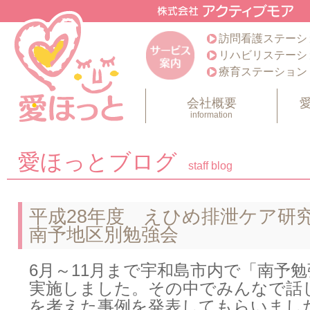
訪問看護ステーシ
リハビリステーシ
療育ステーション
会社概要
information
愛ほっとブログ
staff blog
平成28年度 えひめ排泄ケア研
南予地区別勉強会
6月～11月まで宇和島市内で「南予
実施しました。その中でみんなで話
を考えた事例を発表してもらいまし