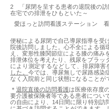
2 「尿閉を呈する患者の退院後の訪
在宅での排泄をひもといた～
愛ほっと訪問看護ステーション 看
便秘による尿閉で自己導尿指導を受
院後訪問しました。心不全による循
え、変形性膝関節症による膝の痛み
排泄体位を考えたり、残尿をブラッ
により測定するなどして、排尿障害
した。
今では、導尿無しで尿路感染
なく入院前と同じ状態になることが
＊
退院直後の訪問看護
は医療依存度
要介護被保険者等である患者につい
の自由により、14日間に限り特別訪
に基づき訪問することができます。