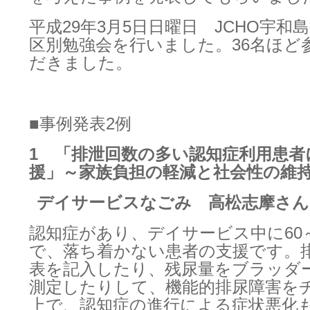
平成29年3月5日日曜日 JCHO宇和
区別勉強会を行いました。36名ほど
だきました。
■事例発表2例
1 「排泄回数の多い認知症利用患者
援」～家族負担の軽減と社会性の維
デイサービスなごみ 高松志摩さん
認知症があり、デイサービス中に60
で、落ち着かない患者の支援です。
表を記入したり、残尿量をブラッダ
測定したりして、機能的排尿障害を
上で、認知症の進行による症状悪化