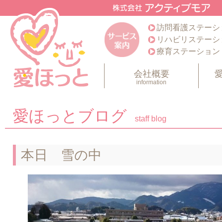
訪問看護ステーシ
リハビリステーシ
療育ステーション
会社概要
information
愛ほっとブログ
staff blog
本日 雪の中