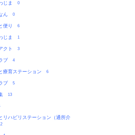
うわじま
0
愛なん
0
っと便り
6
うわじま
1
アアクト
3
クラブ
4
と療育ステーション
6
クラブ
5
募集
13
5
とリハビリステーション（通所介
12