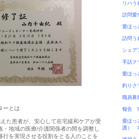
リハ
訪問
愛ほ
訪問
シェ
手話
愛ほっ
釣り
職員
ターとは
報告
えた患者が、安心して在宅緩和ケアが受
愛ほっ
護）
族・地域の医療/介護関係者の間を調整し
移行を実現させる役割をとる人のことを