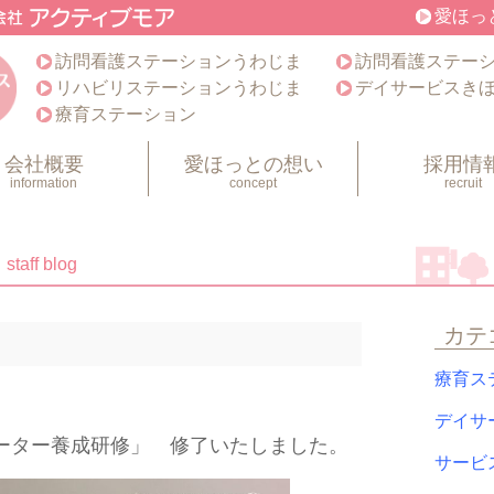
愛ほっ
訪問看護ステーションうわじま
訪問看護ステー
リハビリステーションうわじま
デイサービスき
療育ステーション
会社概要
愛ほっとの想い
採用情
information
concept
recruit
staff blog
カテ
療育ス
デイサ
ーター養成研修」 修了いたしました。
サービ