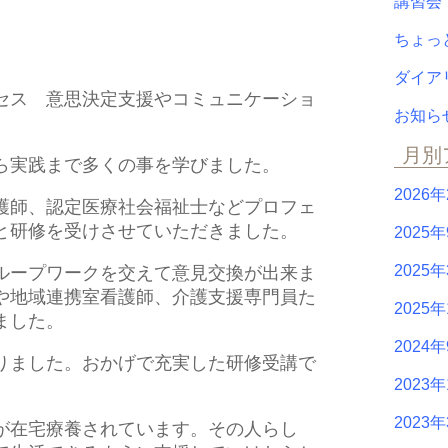
講習
ちょっ
ダイ
セス 意思決定支援やコミュニケーショ
お知
月別
ら実践まで多くの事を学びました。
2026
護師、認定医療社会福祉士などプロフェ
と研修を受けさせていただきました。
2025
2025
ループワークを交えて意見交換が出来ま
や地域連携室看護師、介護支援専門員た
2025
ました。
2024
ました。おかげで充実した研修受講で
2023年
2023
在宅療養されています。その人らし