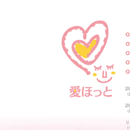
訪
（
訪
（
リ
（