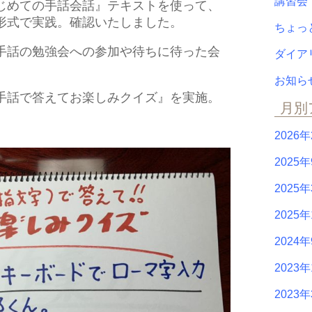
講習
じめての手話会話』テキストを使って、
形式で実践。確認いたしました。
ちょっ
手話の勉強会への参加や待ちに待った会
ダイ
お知
手話で答えてお楽しみクイズ』を実施。
月別
2026
2025
2025
2025
2024
2023年
2023