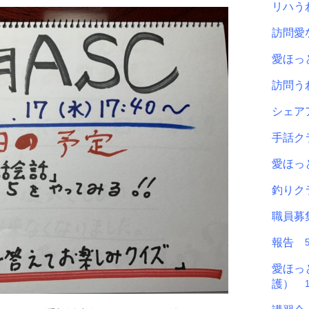
リハ
訪問
愛ほ
訪問
シェ
手話
愛ほっ
釣り
職員
報告
愛ほっ
護）