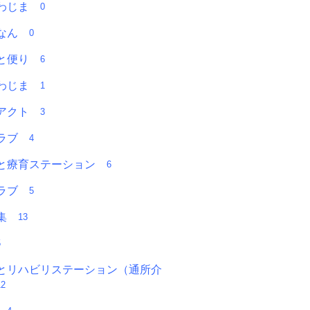
うわじま
0
愛なん
0
っと便り
6
うわじま
1
アアクト
3
クラブ
4
と療育ステーション
6
クラブ
5
募集
13
5
とリハビリステーション（通所介
12