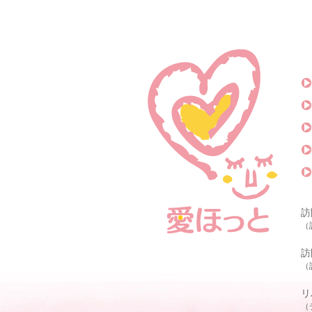
訪
（
訪
（
リ
（