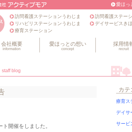
愛ほっ
訪問看護ステーションうわじま
訪問看護ステー
リハビリステーションうわじま
デイサービスき
療育ステーション
会社概要
愛ほっとの想い
採用情
information
concept
recruit
staff blog
カテ
告
療育ス
デイサ
サービ
ート開催をしました。