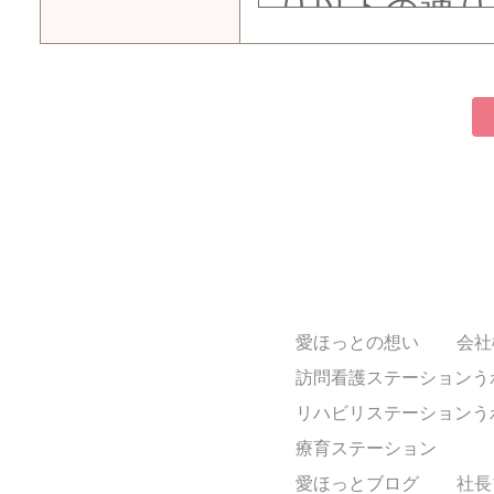
り以下の通り
人情報の保護
個人情報
生存する個人
生年月日・住
等の当該情報
きるもの、及
事によって特
愛ほっとの想い
会社
人情報といた
訪問看護ステーションう
リハビリステーションう
個人情報
療育ステーション
愛ほっとブログ
社長