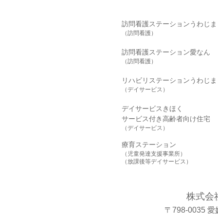
【当サイトで
・氏名 ・
訪問看護ステーションうわじま
（訪問看護）
号 ・これら
訪問看護ステーション愛なん
が識別できる
（訪問看護）
リハビリステーションうわじま
入力いただい
（デイサービス）
対する返信の
デイサービスきほく
また、以下の
サービス付き高齢者向け住宅
（デイサービス）
第三者に個人
療育ステーション
（児童発達支援事業所）
りません。
（放課後等デイサービス）
法令に基づ
株式会
地方公共団
〒798-0035