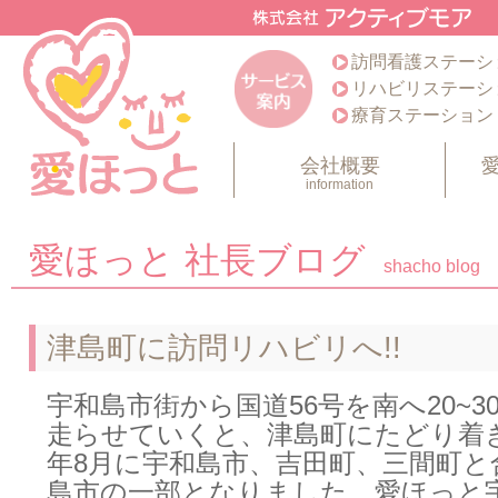
訪問看護ステーシ
リハビリステーシ
療育ステーション
会社概要
information
愛ほっと 社長ブログ
shacho blog
津島町に訪問リハビリへ!!
宇和島市街から国道56号を南へ20~3
走らせていくと、津島町にたどり着き
年8月に宇和島市、吉田町、三間町と
島市の一部となりました。愛ほっと