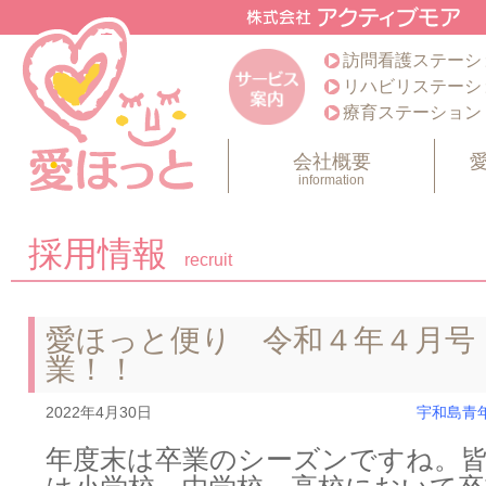
訪問看護ステーシ
リハビリステーシ
療育ステーション
会社概要
information
採用情報
recruit
愛ほっと便り 令和４年４月号
業！！
2022年4月30日
宇和島青
年度末は卒業のシーズンですね。