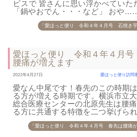
ビスで 皆さんに思い浮かべていた
「鍋やおでん・・・など」 おや…
「愛ほっと便り 令和４年４月号 石焼き
愛ほっと便り 令和４年４月号
腰痛が増えます
2022年4月27日
愛ほっと便り
訪問
愛なん中尾です！春先のこの時期
る方が増える時期です。横浜市立大
総合医療センターの北原先生は腰
る方に共通する特徴を二つ挙げら
「愛ほっと便り 令和４年４月号 春先は腰痛