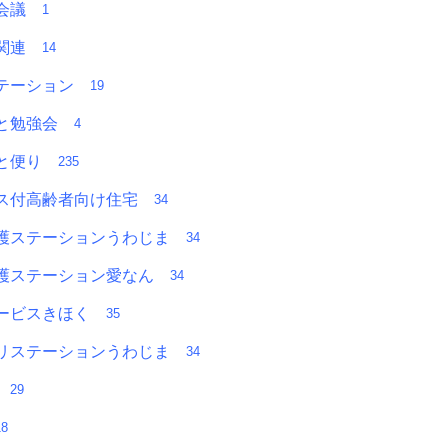
者会議
1
Ａ関連
14
テーション
19
っと勉強会
4
っと便り
235
ス付高齢者向け住宅
34
護ステーションうわじま
34
護ステーション愛なん
34
ービスきほく
35
リステーションうわじま
34
部
29
18