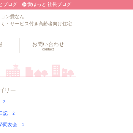
とブログ
愛ほっと 社長ブログ
ション愛なん
ほく・サービス付き高齢者向け住宅
報
お問い合わせ
contact
ゴリー
フ
2
く日記
2
経済同友会
1