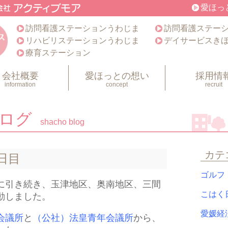
愛ほっ
訪問看護ステーションうわじま
訪問看護ステー
リハビリステーションうわじま
デイサービスき
療育ステーション
会社概要
愛ほっとの想い
採用情
information
concept
recruit
ブログ
shacho blog
カテ
日目
ゴル
に引き続き、玉津地区、奥南地区、三間
こは
動しました。
愛媛
会議所
と
（公社）法皇青年会議所
から、