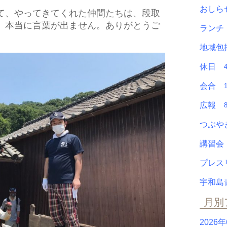
おし
て、やってきてくれた仲間たちは、段取
。本当に言葉が出ません。ありがとうご
ラン
地域包
休日
会合
広報
つぶ
講習
プレ
宇和島
月別
2026