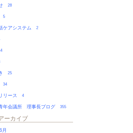
らせ
28
チ
5
括ケアシステム
2
4
14
8
やき
25
会
34
スリリース
4
青年会議所 理事長ブログ
355
アーカイブ
年6月