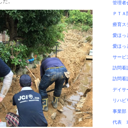
した。
管理
ＰＴ
療育ス
愛ほ
愛ほ
サービ
訪問看
訪問看
デイサ
リハビ
事業
代表