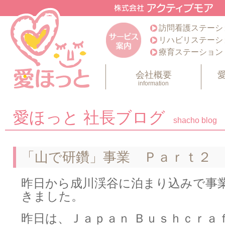
訪問看護ステーシ
リハビリステーシ
療育ステーション
会社概要
information
愛ほっと 社長ブログ
shacho blog
「山で研鑽」事業 Ｐａｒｔ２
昨日から成川渓谷に泊まり込みで事
きました。
昨日は、Ｊａｐａｎ Ｂｕｓｈｃｒａ