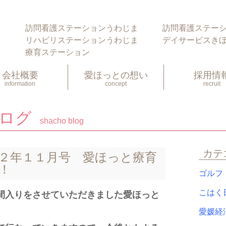
愛ほっ
訪問看護ステーションうわじま
訪問看護ステー
リハビリステーションうわじま
デイサービスき
療育ステーション
会社概要
愛ほっとの想い
採用情
information
concept
recruit
ブログ
shacho blog
カテ
２年１１月号 愛ほっと療育
！
ゴル
こは
間入りをさせていただきました愛ほっと
愛媛