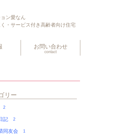
とブログ
愛ほっと 社長ブログ
ション愛なん
ほく・サービス付き高齢者向け住宅
報
お問い合わせ
contact
ゴリー
フ
2
く日記
2
経済同友会
1