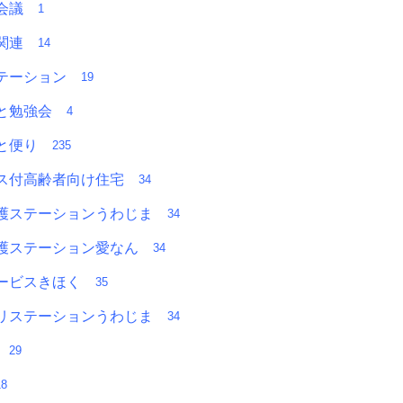
者会議
1
Ａ関連
14
テーション
19
っと勉強会
4
っと便り
235
ス付高齢者向け住宅
34
護ステーションうわじま
34
護ステーション愛なん
34
ービスきほく
35
リステーションうわじま
34
部
29
18