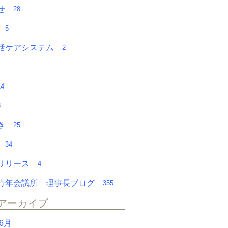
らせ
28
チ
5
括ケアシステム
2
4
14
8
やき
25
会
34
スリリース
4
青年会議所 理事長ブログ
355
アーカイブ
年6月