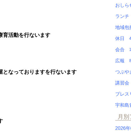
おし
ラン
地域包
療育活動を行ないます
休日
会合
広報
屋となっておりますを行ないます
つぶ
講習
プレ
宇和島
月別
す
2026