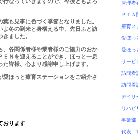
で行なっていきますので、今後ともよろ
管理
ＰＴ
の葉も見事に色づく季節となりました。
療育ス
いよ冬の到来と身構える中、先日ふと訪
つきました。
愛ほ
も、各関係者様や業者様のご協力のおか
愛ほ
ＰＥＮを迎えることができ、ほっと一息
サービ
った皆様、心より感謝申し上げます。
訪問看
が愛ほっと療育ステーションをご紹介さ
訪問看
デイサ
リハビ
事業
ております
代表