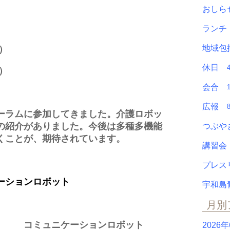
おし
ラン
地域包
）
休日
）
会合
広報
ーラムに参加してきました。介護ロボッ
の紹介がありました。今後は多種多機能
つぶ
くことが、期待されています。
講習
プレ
ンロボット
宇和島
月別
 コミュニケーションロボット
2026