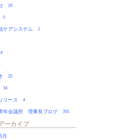
らせ
28
チ
5
括ケアシステム
2
4
14
8
やき
25
会
34
スリリース
4
青年会議所 理事長ブログ
355
アーカイブ
年6月