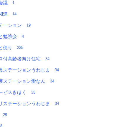
者会議
1
Ａ関連
14
テーション
19
っと勉強会
4
っと便り
235
ス付高齢者向け住宅
34
護ステーションうわじま
34
護ステーション愛なん
34
ービスきほく
35
リステーションうわじま
34
部
29
18