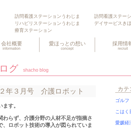
愛ほっ
訪問看護ステーションうわじま
訪問看護ステー
リハビリステーションうわじま
デイサービスき
療育ステーション
会社概要
愛ほっとの想い
採用情
information
concept
recruit
ブログ
shacho blog
カテ
２年３月号 介護ロボット
ゴル
います。
こは
関わらず、介護分野の人材不足が指摘さ
愛媛
で、ロボット技術の導入が図られていま