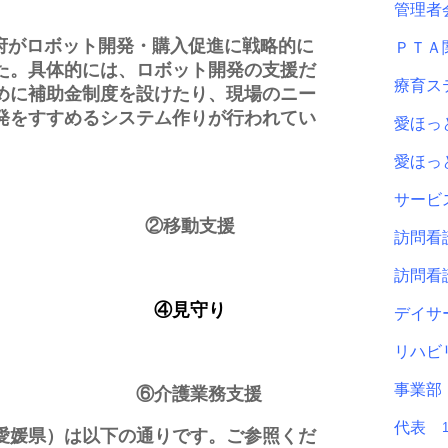
管理
、政府がロボット開発・購入促進に戦略的に
ＰＴ
た。具体的には、ロボット開発の支援だ
療育ス
めに補助金制度を設けたり、現場のニー
発をすすめるシステム作りが行われてい
愛ほ
愛ほ
サービ
 ②移動支援
訪問看
訪問看
援 ④見守り
デイサ
リハビ
事業
援 ⑥介護業務支援
代表
愛媛県）は以下の通りです。ご参照くだ