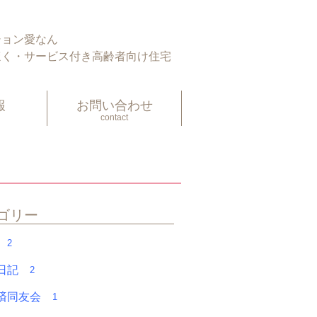
とブログ
愛ほっと 社長ブログ
ション愛なん
ほく・サービス付き高齢者向け住宅
報
お問い合わせ
contact
ゴリー
フ
2
く日記
2
経済同友会
1