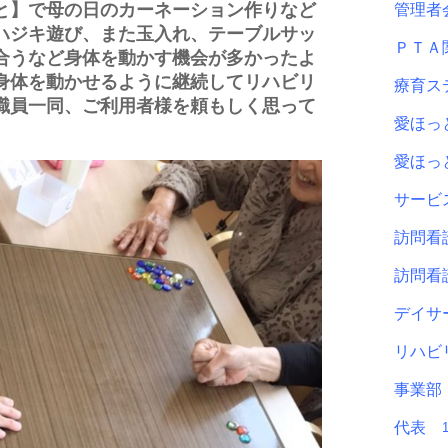
と】で母の日のカーネーション作りなど
管理
ハジキ遊び、また玉入れ、テーブルサッ
ＰＴ
合うなど身体を動かす機会が多かったよ
身体を動かせるように継続してリハビリ
療育ス
職員一同、ご利用者様を頼もしく思って
愛ほ
愛ほ
サービ
訪問看
訪問看
デイサ
リハビ
事業
代表