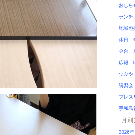
おし
ラン
地域包
休日
会合
広報
つぶ
講習
プレ
宇和島
月別
2026