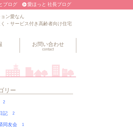
とブログ
愛ほっと 社長ブログ
ション愛なん
ほく・サービス付き高齢者向け住宅
報
お問い合わせ
contact
ゴリー
フ
2
く日記
2
経済同友会
1