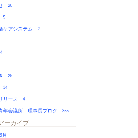
らせ
28
チ
5
括ケアシステム
2
4
14
8
やき
25
会
34
スリリース
4
青年会議所 理事長ブログ
355
アーカイブ
年6月