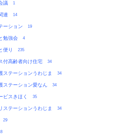
者会議
1
Ａ関連
14
テーション
19
っと勉強会
4
っと便り
235
ス付高齢者向け住宅
34
護ステーションうわじま
34
護ステーション愛なん
34
ービスきほく
35
リステーションうわじま
34
部
29
18