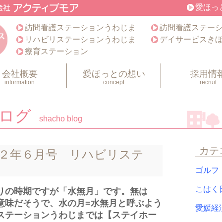
愛ほっ
訪問看護ステーションうわじま
訪問看護ステー
リハビリステーションうわじま
デイサービスき
療育ステーション
会社概要
愛ほっとの想い
採用情
information
concept
recruit
ブログ
shacho blog
カテ
２年６月号 リハビリステ
ゴル
こは
りの時期ですが「水無月」です。無は
意味だそうで、水の月=水無月と呼ぶよう
愛媛
ステーションうわじまでは【ステイホー