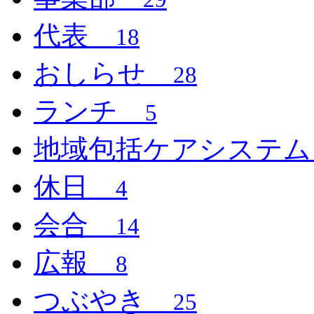
代表
18
おしらせ
28
ランチ
5
地域包括ケアシステ
休日
4
会合
14
広報
8
つぶやき
25