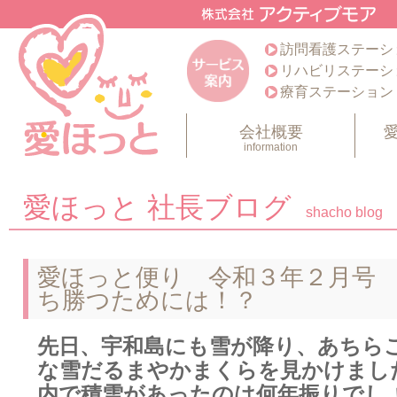
訪問看護ステーシ
リハビリステーシ
療育ステーション
会社概要
information
愛ほっと 社長ブログ
shacho blog
愛ほっと便り 令和３年２月号
ち勝つためには！？
先日、宇和島にも雪が降り、あちら
な雪だるまやかまくらを見かけまし
内で積雪があったのは何年振りでし