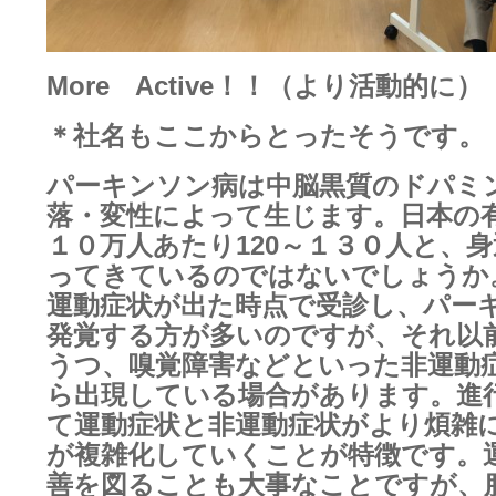
More
Active
！！
（より活動的に）
＊社名もここからとったそうです。
パーキンソン病は中脳黒質のドパミ
落・変性によって生じます。日本の
１０万人あたり120～１３０人と、
ってきているのではないでしょうか
運動症状が出た時点で受診し、パー
発覚する方が多いのですが、それ以
うつ、嗅覚障害などといった非運動
ら出現している場合があります。進
て運動症状と非運動症状がより煩雑
が複雑化していくことが特徴です。
善を図ることも大事なことですが、