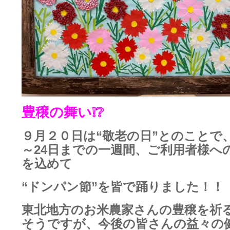
豊穣の舞い❕❔
９月２０日は“
敬老の日
”とのことで
～24日までの一週間、ご利用者様へ
を込めて
“
ドンパン節
”を皆で踊りました！！
東北地方のお米農家さんの豊穣を祈
そうですが、今後の皆さんの益々の