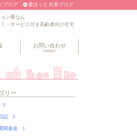
とブログ
愛ほっと 社長ブログ
ション愛なん
ほく・サービス付き高齢者向け住宅
報
お問い合わせ
contact
ゴリー
フ
2
く日記
2
経済同友会
1