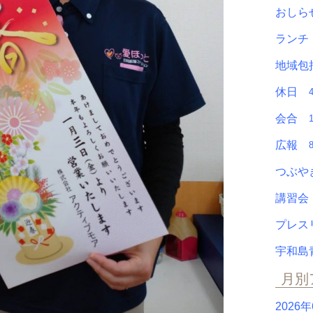
おし
ラン
地域包
休日
会合
広報
つぶ
講習
プレ
宇和島
月別
2026