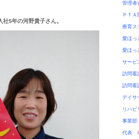
管理
ＰＴ
入社5年の河野貴子さん。
療育ス
愛ほ
愛ほ
サービ
訪問看
訪問看
デイサ
リハビ
事業
代表