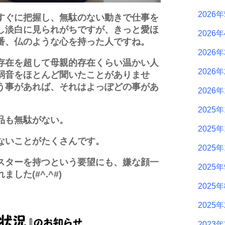
2026
すぐに把握し、無駄のない動きで仕事を
し淡白に見られがちですが、きっと愛ほ
2026
番、仏のような心を持った人ですね。
2026
存在を超して母親的存在くらい温かい人
2026
弱音をほとんど聞いたことがありませ
う事があれば、それはよっぽどの事があ
2026
2025年
品も無駄がない。
2025年
ないことがたくさんです。
2025年
スターを持つという要望にも、嫌な顔一
2025
した(#^.^#)
2025
2025
2023