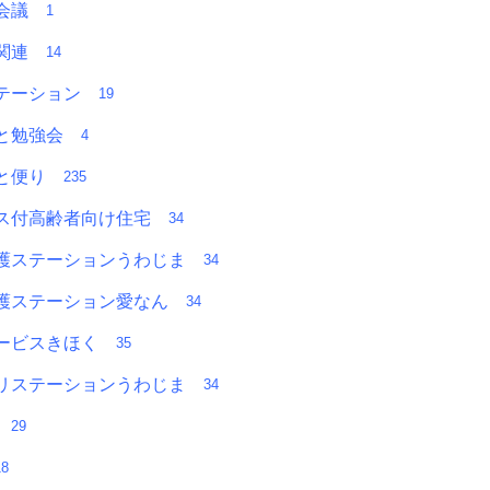
者会議
1
Ａ関連
14
テーション
19
っと勉強会
4
っと便り
235
ス付高齢者向け住宅
34
護ステーションうわじま
34
護ステーション愛なん
34
ービスきほく
35
リステーションうわじま
34
部
29
18