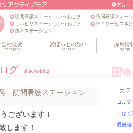
愛ほっ
訪問看護ステーションうわじま
訪問看護ステー
リハビリステーションうわじま
デイサービスき
療育ステーション
会社概要
愛ほっとの想い
採用情
information
concept
recruit
ブログ
shacho blog
カテ
号 訪問看護ステーション
ゴル
とうございます！
こは
愛媛
致します！