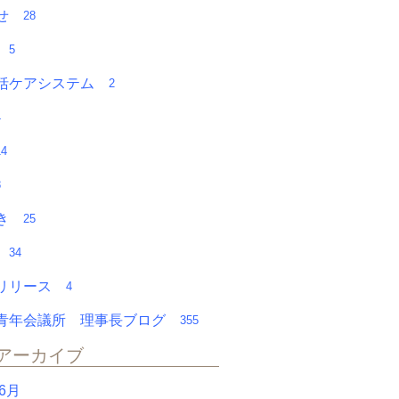
らせ
28
チ
5
括ケアシステム
2
4
14
8
やき
25
会
34
スリリース
4
青年会議所 理事長ブログ
355
アーカイブ
年6月