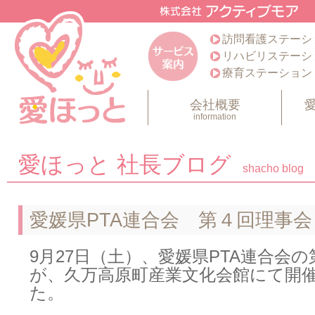
訪問看護ステーシ
リハビリステーシ
療育ステーション
会社概要
information
愛ほっと 社長ブログ
shacho blog
愛媛県PTA連合会 第４回理事会
9月27日（土）、愛媛県PTA連合会の
が、久万高原町産業文化会館にて開
た。