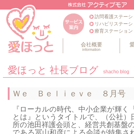
訪問看護ステーシ
リハビリステーシ
療育ステーション
会社概要
information
愛ほっと 社長ブログ
shacho blog
Ｗｅ Ｂｅｌｉｅｖｅ ８月号
『ローカルの時代、中小企業が輝く
とは』というタイトルで、（公社）
所の池田祥護会頭と、経営共創基盤
である冨山和彦による会談が特集さ