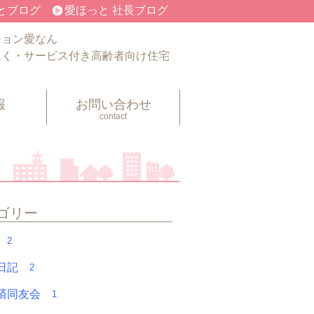
とブログ
愛ほっと 社長ブログ
ション愛なん
ほく・サービス付き高齢者向け住宅
報
お問い合わせ
contact
ゴリー
フ
2
く日記
2
経済同友会
1