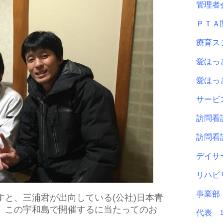
管理
ＰＴ
療育ス
愛ほ
愛ほ
サービ
訪問看
訪問看
デイサ
リハビ
事業
すと、三浦君が出向している(公社)日本青
、この宇和島で開催するに当たってのお
代表