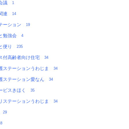
者会議
1
Ａ関連
14
テーション
19
っと勉強会
4
っと便り
235
ス付高齢者向け住宅
34
護ステーションうわじま
34
護ステーション愛なん
34
ービスきほく
35
リステーションうわじま
34
部
29
18