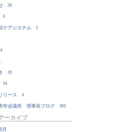
らせ
28
チ
5
括ケアシステム
2
4
14
8
やき
25
会
34
スリリース
4
青年会議所 理事長ブログ
355
アーカイブ
年6月