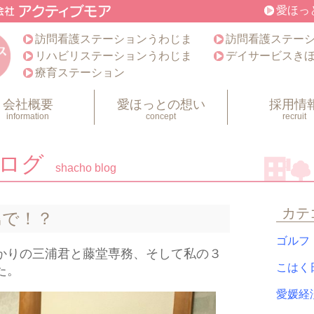
愛ほっ
訪問看護ステーションうわじま
訪問看護ステー
リハビリステーションうわじま
デイサービスき
療育ステーション
会社概要
愛ほっとの想い
採用情
information
concept
recruit
ブログ
shacho blog
カテ
島で！？
ゴル
かりの三浦君と藤堂専務、そして私の３
こは
た。
愛媛