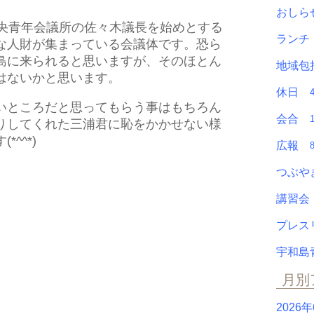
おし
中央青年会議所の佐々木議長を始めとする
ラン
な人財が集まっている会議体です。恐ら
島に来られると思いますが、そのほとん
地域包
はないかと思います。
休日
いところだと思ってもらう事はもちろん
会合
りしてくれた三浦君に恥をかかせない様
^^*)
広報
つぶ
講習
プレ
宇和島
月別
2026